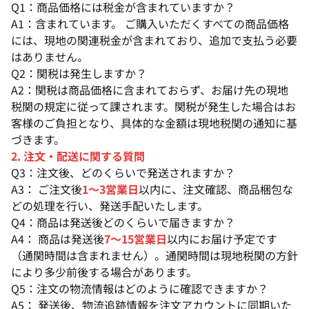
Q1：商品価格には税金が含まれていますか？
A1：含まれています。 ご購入いただくすべての商品価格
には、現地の関連税金が含まれており、追加で支払う必要
はありません。
Q2：関税は発生しますか？
A2：関税は商品価格に含まれておらず、お届け先の現地
税関の規定に従って課されます。関税が発生した場合はお
客様のご負担となり、具体的な金額は現地税関の通知に基
づきます。
2. 注文・配送に関する質問
Q3：注文後、どのくらいで発送されますか？
A3： ご注文後
1〜3営業日
以内に、注文確認、商品梱包な
どの処理を行い、発送手配いたします。
Q4：商品は発送後どのくらいで届きますか？
A4： 商品は発送後
7〜15営業日
以内にお届け予定です
（通関時間は含まれません）。通関時間は現地税関の方針
により多少前後する場合があります。
Q5：注文の物流情報はどのように確認できますか？
A5： 発送後、物流追跡情報を注文アカウントに同期いた